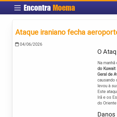
Encontra
Moema
Ataque iraniano fecha aeropor
04/06/2026
O Ataq
Na manhã d
do Kuwait
Geral de A
causando d
levou à su
Este ataqu
Irã e os E
do Oriente
Danos 