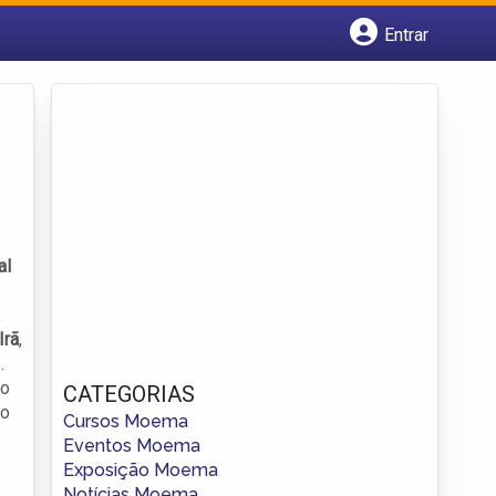
Entrar
Cadastrar empresa
Fazer login
Criar conta
al
,
Irã
,
.
 o
CATEGORIAS
ão
Cursos Moema
Eventos Moema
Exposição Moema
Notícias Moema