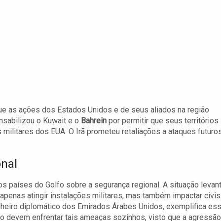
que as ações dos Estados Unidos e de seus aliados na região
nsabilizou o Kuwait e o
Bahrein
por permitir que seus territórios
ilitares dos EUA. O Irã prometeu retaliações a ataques futuros
onal
s países do Golfo sobre a segurança regional. A situação levan
penas atingir instalações militares, mas também impactar civis
selheiro diplomático dos Emirados Árabes Unidos, exemplifica es
ão devem enfrentar tais ameaças sozinhos, visto que a agressão