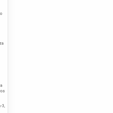
mo
za
ra
ros
-3,