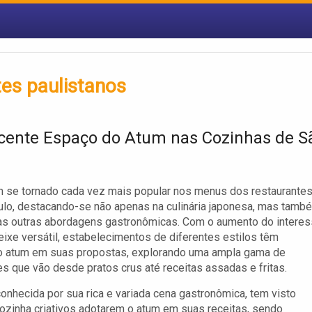
tes paulistanos
cente Espaço do Atum nas Cozinhas de S
 se tornado cada vez mais popular nos menus dos restaurante
lo, destacando-se não apenas na culinária japonesa, mas tamb
as outras abordagens gastronômicas. Com o aumento do intere
eixe versátil, estabelecimentos de diferentes estilos têm
 o atum em suas propostas, explorando uma ampla gama de
s que vão desde pratos crus até receitas assadas e fritas.
conhecida por sua rica e variada cena gastronômica, tem visto
ozinha criativos adotarem o atum em suas receitas, sendo