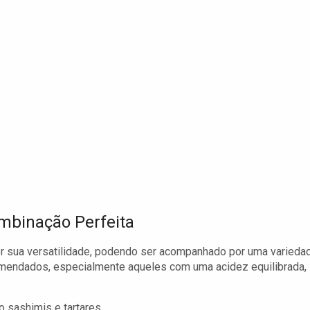
mbinação Perfeita
or sua versatilidade, podendo ser acompanhado por uma varieda
omendados, especialmente aqueles com uma acidez equilibrada,
 sashimis e tartares.