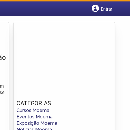
Entrar
Cadastrar empresa
Fazer login
Criar conta
ão
s
ém
sse
CATEGORIAS
Cursos Moema
Eventos Moema
Exposição Moema
Notícias Moema