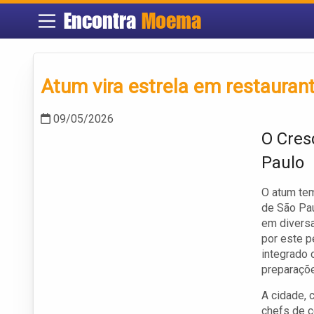
Encontra
Moema
Atum vira estrela em restauran
09/05/2026
O Cres
Paulo
O atum tem
de São Pau
em divers
por este p
integrado
preparaçõe
A cidade, 
chefs de c