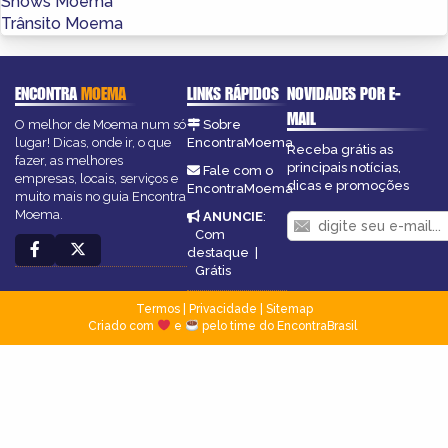
Shows Moema
Trânsito Moema
ENCONTRA
MOEMA
LINKS RÁPIDOS
NOVIDADES POR E-
MAIL
O melhor de Moema num só
Sobre
lugar! Dicas, onde ir, o que
EncontraMoema
Receba grátis as
fazer, as melhores
principais notícias,
Fale com o
empresas, locais, serviços e
dicas e promoções
EncontraMoema
muito mais no guia Encontra
Moema.
ANUNCIE
:
Com
destaque
|
Grátis
Termos
|
Privacidade
|
Sitemap
Criado com
e
pelo time do EncontraBrasil