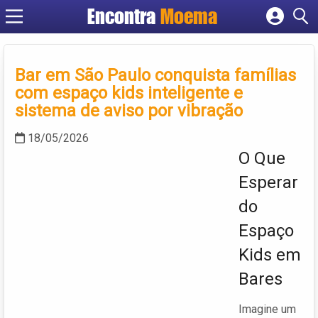
Encontra
Moema
Cadastrar empresa
Fazer login
Criar conta
Bar em São Paulo conquista famílias
com espaço kids inteligente e
sistema de aviso por vibração
18/05/2026
O Que
Esperar
do
Espaço
Kids em
Bares
Imagine um