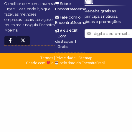
MAIL
O melhor de Moema num só
Sobre
lugar! Dicas, onde ir, o que
EncontraMoema
Receba grátis as
fazer, as melhores
principais notícias,
Fale com o
empresas, locais, serviços e
dicas e promoções
EncontraMoema
muito mais no guia Encontra
Moema.
ANUNCIE
:
Com
destaque
|
Grátis
Termos
|
Privacidade
|
Sitemap
Criado com
e
pelo time do EncontraBrasil