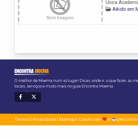
Única Academi
Aikido em
ENCONTRA
MOEMA
O melhor de Moema num só lugar! Dicas, onde ir, o que fazer, as 
locais, serviços e muito mais no guia Encontra Moema.
Termos
|
Privacidade
|
Sitemap
Criado com
e
pelo time 