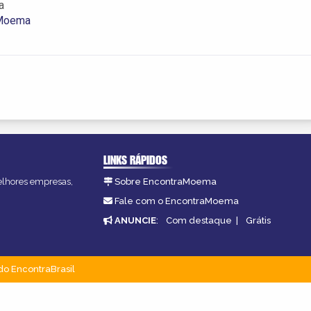
a
 Moema
LINKS RÁPIDOS
melhores empresas,
Sobre EncontraMoema
Fale com o EncontraMoema
ANUNCIE
:
Com destaque
|
Grátis
do EncontraBrasil