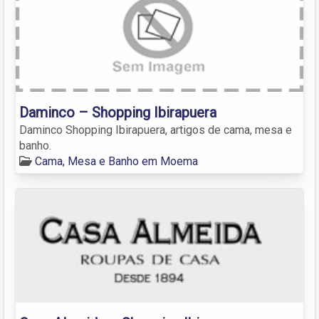
Daminco – Shopping Ibirapuera
Daminco Shopping Ibirapuera, artigos de cama, mesa e
banho.
Cama, Mesa e Banho em Moema