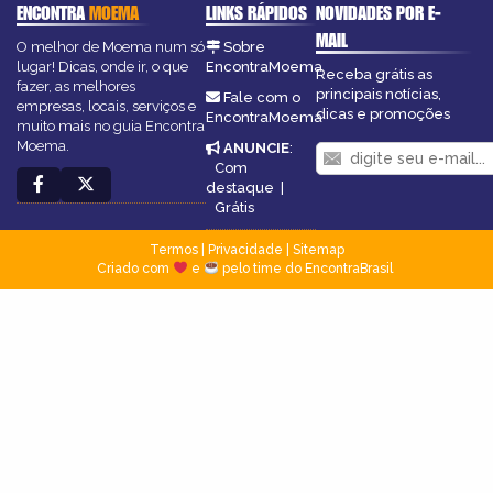
ENCONTRA
MOEMA
LINKS RÁPIDOS
NOVIDADES POR E-
MAIL
O melhor de Moema num só
Sobre
lugar! Dicas, onde ir, o que
EncontraMoema
Receba grátis as
fazer, as melhores
principais notícias,
Fale com o
empresas, locais, serviços e
dicas e promoções
EncontraMoema
muito mais no guia Encontra
Moema.
ANUNCIE
:
Com
destaque
|
Grátis
Termos
|
Privacidade
|
Sitemap
Criado com
e
pelo time do EncontraBrasil