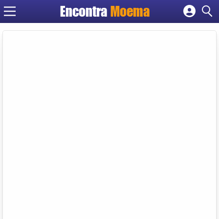
Encontra
Moema
Cadastrar empresa
Fazer login
Criar conta