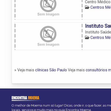
Centro Médic
Centros M
Instituto S
Instituto Saúd
Centros M
» Veja mais
clínicas São Paulo
Veja mais
consultórios 
ENCONTRA
MOEMA
O melhor de Moema num só lugar! Dicas, onde ir, o que fazer, as 
locais, serviços e muito mais no guia Encontra Moema.