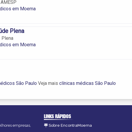
o AMESP
édicos em Moema
aúde Plena
e Plena
édicos em Moema
médicos São Paulo
Veja mais
clínicas médicas São Paulo
LINKS RÁPIDOS
melhores empresas,
Sobre EncontraMoema