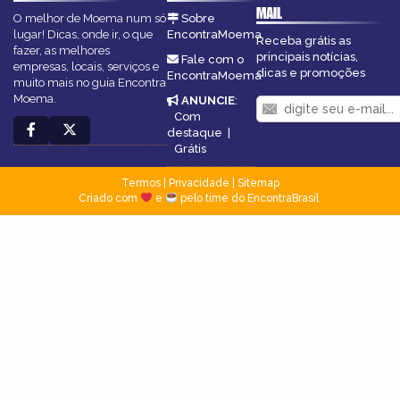
MAIL
O melhor de Moema num só
Sobre
lugar! Dicas, onde ir, o que
EncontraMoema
Receba grátis as
fazer, as melhores
principais notícias,
Fale com o
empresas, locais, serviços e
dicas e promoções
EncontraMoema
muito mais no guia Encontra
Moema.
ANUNCIE
:
Com
destaque
|
Grátis
Termos
|
Privacidade
|
Sitemap
Criado com
e
pelo time do EncontraBrasil