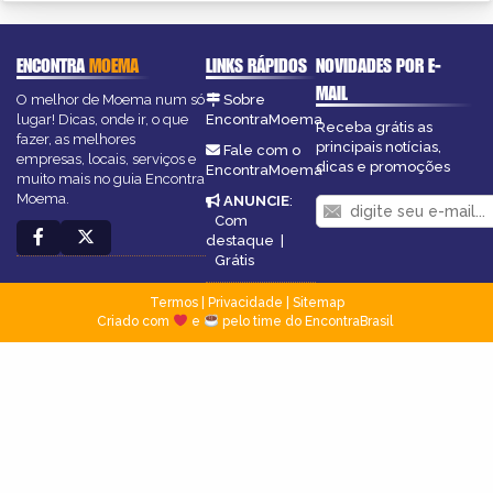
ENCONTRA
MOEMA
LINKS RÁPIDOS
NOVIDADES POR E-
MAIL
O melhor de Moema num só
Sobre
lugar! Dicas, onde ir, o que
EncontraMoema
Receba grátis as
fazer, as melhores
principais notícias,
Fale com o
empresas, locais, serviços e
dicas e promoções
EncontraMoema
muito mais no guia Encontra
Moema.
ANUNCIE
:
Com
destaque
|
Grátis
Termos
|
Privacidade
|
Sitemap
Criado com
e
pelo time do EncontraBrasil