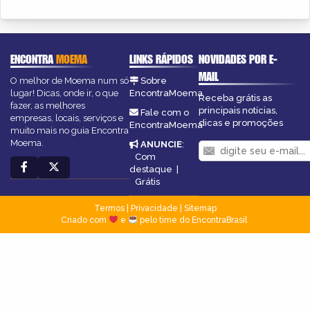
ENCONTRA
MOEMA
LINKS RÁPIDOS
NOVIDADES POR E-
MAIL
O melhor de Moema num só
Sobre
lugar! Dicas, onde ir, o que
EncontraMoema
Receba grátis as
fazer, as melhores
principais notícias,
Fale com o
empresas, locais, serviços e
dicas e promoções
EncontraMoema
muito mais no guia Encontra
Moema.
ANUNCIE
:
Com
destaque
|
Grátis
Termos
|
Privacidade
|
Sitemap
Criado com
e
pelo time do EncontraBrasil