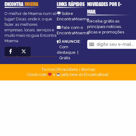
ENCONTRA
MOEMA
LINKS RÁPIDOS
NOVIDADES POR E-
MAIL
O melhor de Moema num só
Sobre
lugar! Dicas, onde ir, o que
EncontraMoema
Receba grátis as
fazer, as melhores
principais notícias,
Fale com o
empresas, locais, serviços e
dicas e promoções
EncontraMoema
muito mais no guia Encontra
Moema.
ANUNCIE
:
Com
destaque
|
Grátis
Termos
|
Privacidade
|
Sitemap
Criado com
e
pelo time do EncontraBrasil