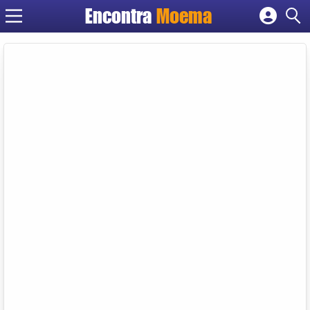
Encontra
Moema
Cadastrar empresa
Fazer login
Criar conta