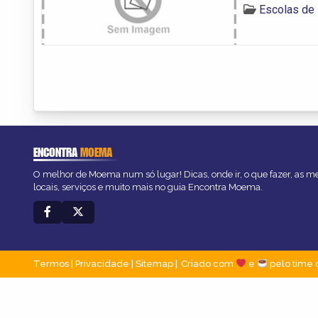
Escolas d
ENCONTRA
MOEMA
O melhor de Moema num só lugar! Dicas, onde ir, o que fazer, as 
locais, serviços e muito mais no guia Encontra Moema.
Termos
|
Privacidade
|
Sitemap
Criado com
e
pelo time 