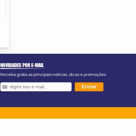
NOVIDADES POR E-MAIL
Receba grátis as principais notícias, dicas e promoções