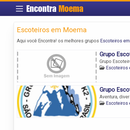
Encontra
Moema
Escoteiros em Moema
Aqui você Encontra! os melhores grupos
Escoteiros e
Grupo Esco
Grupo Escotei
Escoteiro
Grupo Esco
Aventura, div
Escoteiro