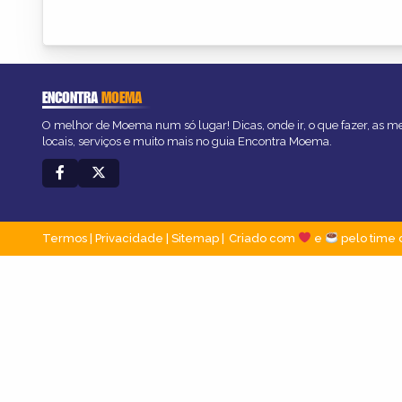
ENCONTRA
MOEMA
O melhor de Moema num só lugar! Dicas, onde ir, o que fazer, as 
locais, serviços e muito mais no guia Encontra Moema.
Termos
|
Privacidade
|
Sitemap
Criado com
e
pelo time 