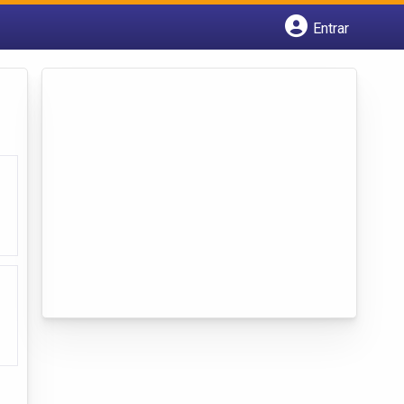
Entrar
Cadastrar empresa
Fazer login
Criar conta