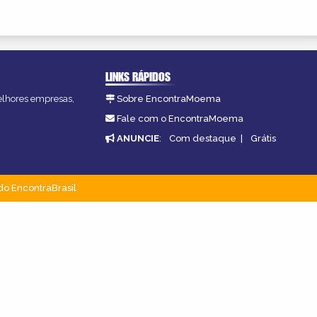
LINKS RÁPIDOS
melhores empresas,
Sobre EncontraMoema
Fale com o EncontraMoema
ANUNCIE
:
Com destaque
|
Grátis
do EncontraBrasil