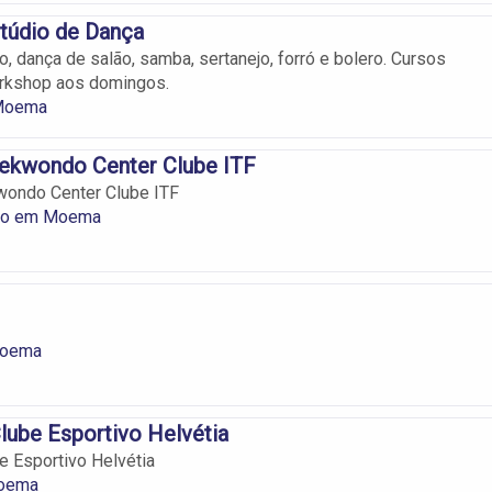
túdio de Dança
, dança de salão, samba, sertanejo, forró e bolero. Cursos
orkshop aos domingos.
Moema
aekwondo Center Clube ITF
wondo Center Clube ITF
Do em Moema
oema
ube Esportivo Helvétia
 Esportivo Helvétia
oema