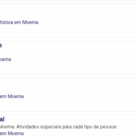
rtística em Moema
s
oema
 em Moema
al
oema. Atividades especiais para cada tipo de pessoa.
 em Moema