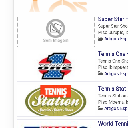
Super Star 
Super Star Sho
Piso Jurupis, l
Artigos Es
Tennis One 
Tennis One Sho
Piso Ibirapuera,
Artigos Es
Tennis Stat
Tennis Station 
Piso Moema, lo
Artigos Es
World Tenni