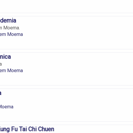
ademia
em Moema.
g em Moema
nica
a
g em Moema
a
 Moema
ung Fu Tai Chi Chuen