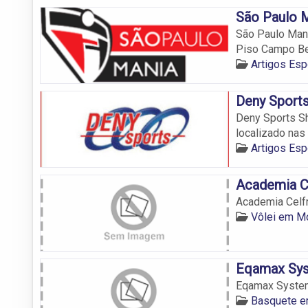
São Paulo M
São Paulo Mani
Piso Campo Be
Artigos Es
Deny Sports
Deny Sports Sh
localizado nas 
Artigos Es
Academia C
Academia Celf
Vôlei em 
Eqamax Sy
Eqamax Syste
Basquete 