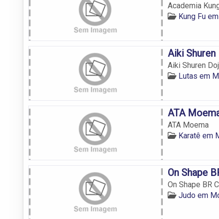
Academia Kung
Kung Fu e
Aiki Shuren
Aiki Shuren Do
Lutas em 
ATA Moem
ATA Moema
Karatê em
On Shape BR
On Shape BR Ce
Judo em M