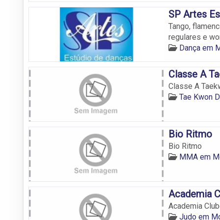
SP Artes Es
Tango, flamenco
regulares e w
Dança em 
Classe A T
Classe A Taek
Tae Kwon 
Bio Ritmo
Bio Ritmo
MMA em M
Academia Cl
Academia Clube
Judo em M