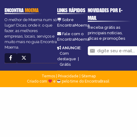
ENCONTRA
MOEMA
LINKS RÁPIDOS
NOVIDADES POR E-
MAIL
O melhor de Moema num só
Sobre
lugar! Dicas, onde ir, o que
EncontraMoema
Receba grátis as
fazer, as melhores
principais notícias,
Fale com o
empresas, locais, serviços e
dicas e promoções
EncontraMoema
muito mais no guia Encontra
Moema.
ANUNCIE
:
Com
destaque
|
Grátis
Termos
|
Privacidade
|
Sitemap
Criado com
e
pelo time do EncontraBrasil