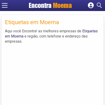
Encontra
Moema
Cadastrar empresa
Fazer login
Etiquetas em Moema
Criar conta
Aqui você Encontra! as melhores empresas de
Etiquetas
em Moema
e região, com telefone e endereço das
empresas.