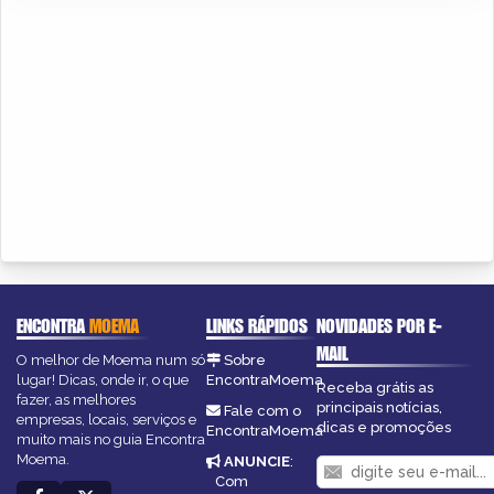
ENCONTRA
MOEMA
LINKS RÁPIDOS
NOVIDADES POR E-
MAIL
O melhor de Moema num só
Sobre
lugar! Dicas, onde ir, o que
EncontraMoema
Receba grátis as
fazer, as melhores
principais notícias,
Fale com o
empresas, locais, serviços e
dicas e promoções
EncontraMoema
muito mais no guia Encontra
Moema.
ANUNCIE
:
Com