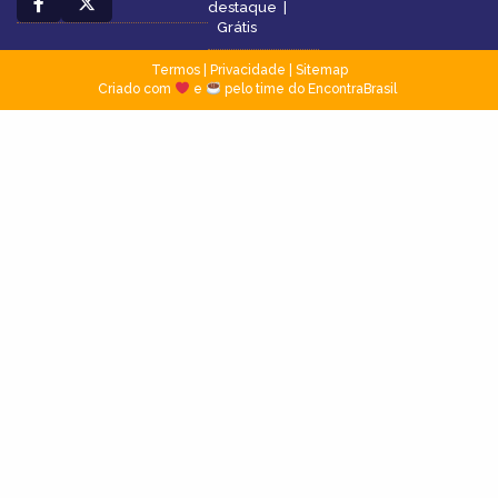
destaque
|
Grátis
Termos
|
Privacidade
|
Sitemap
Criado com
e
pelo time do EncontraBrasil