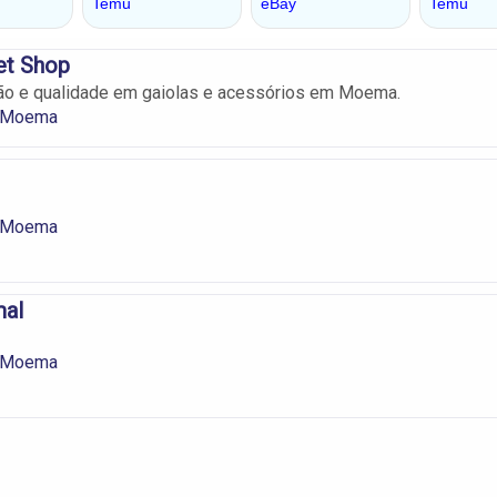
et Shop
ção e qualidade em gaiolas e acessórios em Moema.
m Moema
m Moema
al
m Moema