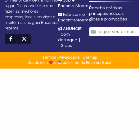
O melhor de Moema num só
Sobre
lugar! Dicas, onde ir, o que
EncontraMoema
Receba grátis as
fazer, as melhores
principais notícias,
Fale com o
empresas, locais, serviços e
dicas e promoções
EncontraMoema
muito mais no guia Encontra
Moema.
ANUNCIE
:
Com
destaque
|
Grátis
Termos
|
Privacidade
|
Sitemap
Criado com
e
pelo time do EncontraBrasil