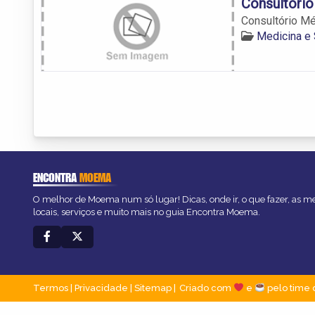
Consultóri
Consultório M
Medicina e
ENCONTRA
MOEMA
O melhor de Moema num só lugar! Dicas, onde ir, o que fazer, as 
locais, serviços e muito mais no guia Encontra Moema.
Termos
|
Privacidade
|
Sitemap
Criado com
e
pelo time 