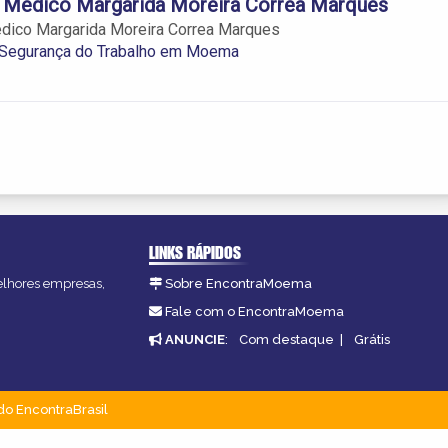
o Médico Margarida Moreira Correa Marques
édico Margarida Moreira Correa Marques
 Segurança do Trabalho em Moema
LINKS RÁPIDOS
melhores empresas,
Sobre EncontraMoema
Fale com o EncontraMoema
ANUNCIE
:
Com destaque
|
Grátis
do EncontraBrasil