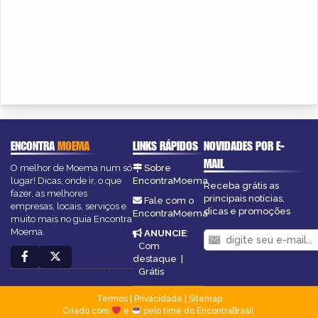
ENCONTRA
MOEMA
LINKS RÁPIDOS
NOVIDADES POR E-
MAIL
O melhor de Moema num só
Sobre
lugar! Dicas, onde ir, o que
EncontraMoema
Receba grátis as
fazer, as melhores
principais notícias,
Fale com o
empresas, locais, serviços e
dicas e promoções
EncontraMoema
muito mais no guia Encontra
Moema.
ANUNCIE
:
Com
destaque
|
Grátis
Termos
|
Privacidade
|
Sitemap
Criado com
e
pelo time do EncontraBrasil