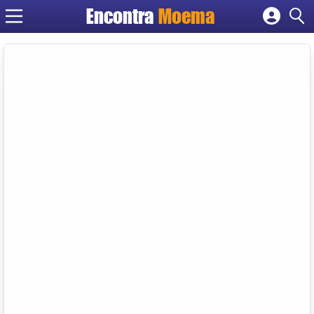
Encontra
Moema
Cadastrar empresa
Fazer login
Criar conta