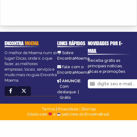
ENCONTRA
MOEMA
LINKS RÁPIDOS
NOVIDADES POR E-
MAIL
O melhor de Moema num só
Sobre
lugar! Dicas, onde ir, o que
EncontraMoema
Receba grátis as
fazer, as melhores
principais notícias,
Fale com o
empresas, locais, serviços e
dicas e promoções
EncontraMoema
muito mais no guia Encontra
Moema.
ANUNCIE
:
Com
destaque
|
Grátis
Termos
|
Privacidade
|
Sitemap
Criado com
e
pelo time do EncontraBrasil