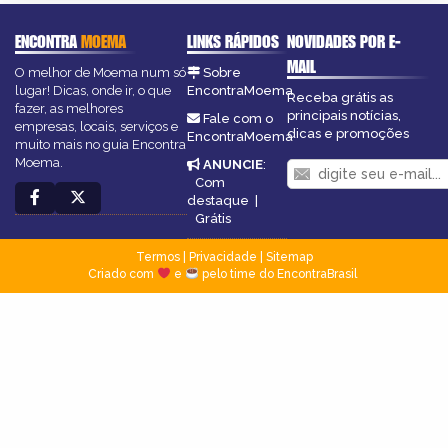
ENCONTRA
MOEMA
LINKS RÁPIDOS
NOVIDADES POR E-
MAIL
O melhor de Moema num só
Sobre
lugar! Dicas, onde ir, o que
EncontraMoema
Receba grátis as
fazer, as melhores
principais notícias,
Fale com o
empresas, locais, serviços e
dicas e promoções
EncontraMoema
muito mais no guia Encontra
Moema.
ANUNCIE
:
Com
destaque
|
Grátis
Termos
|
Privacidade
|
Sitemap
Criado com
e
pelo time do EncontraBrasil