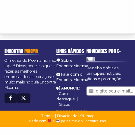
ENCONTRA
MOEMA
LINKS RÁPIDOS
NOVIDADES POR E-
MAIL
O melhor de Moema num só
Sobre
lugar! Dicas, onde ir, o que
EncontraMoema
Receba grátis as
fazer, as melhores
principais notícias,
Fale com o
empresas, locais, serviços e
dicas e promoções
EncontraMoema
muito mais no guia Encontra
Moema.
ANUNCIE
:
Com
destaque
|
Grátis
Termos
|
Privacidade
|
Sitemap
Criado com
e
pelo time do EncontraBrasil