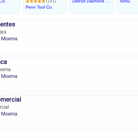
sentes
tes
m Moema
ica
oema.
m Moema
mercial
cial
m Moema