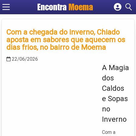
Encontra
Moema
Cadastrar empresa
Fazer login
Criar conta
Com a chegada do inverno, Chiado
aposta em sabores que aquecem os
dias frios, no bairro de Moema
22/06/2026
A Magia
dos
Caldos
e Sopas
no
Inverno
Com a