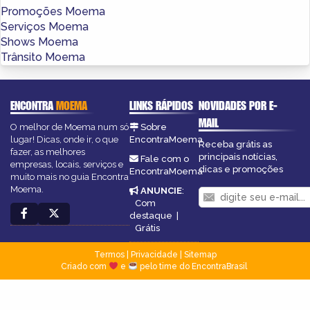
Promoções Moema
Serviços Moema
Shows Moema
Trânsito Moema
ENCONTRA
MOEMA
LINKS RÁPIDOS
NOVIDADES POR E-
MAIL
O melhor de Moema num só
Sobre
lugar! Dicas, onde ir, o que
EncontraMoema
Receba grátis as
fazer, as melhores
principais notícias,
Fale com o
empresas, locais, serviços e
dicas e promoções
EncontraMoema
muito mais no guia Encontra
Moema.
ANUNCIE
:
Com
destaque
|
Grátis
Termos
|
Privacidade
|
Sitemap
Criado com
e
pelo time do EncontraBrasil