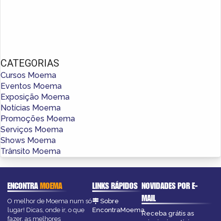
CATEGORIAS
Cursos Moema
Eventos Moema
Exposição Moema
Notícias Moema
Promoções Moema
Serviços Moema
Shows Moema
Trânsito Moema
ENCONTRA
MOEMA
LINKS RÁPIDOS
NOVIDADES POR E-
MAIL
O melhor de Moema num só
Sobre
lugar! Dicas, onde ir, o que
EncontraMoema
Receba grátis as
fazer, as melhores