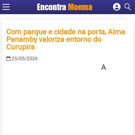
Encontra
Moema
Cadastrar empresa
Fazer login
Criar conta
Com parque e cidade na porta, Alma
Panamby valoriza entorno do
Curupira
25/05/2026
A