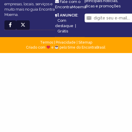
principais notícias,
Fale com o
empresas, locais, serviços e
dicas e promoções
EncontraMoema
muito mais no guia Encontra
Moema.
ANUNCIE
:
Com
destaque
|
Grátis
Termos
|
Privacidade
|
Sitemap
Criado com
e
pelo time do EncontraBrasil