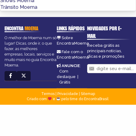
Shows Moema
Trânsito Moema
ENCONTRA
MOEMA
LINKS RÁPIDOS
NOVIDADES POR E-
MAIL
O melhor de Moema num só
Sobre
lugar! Dicas, onde ir, o que
EncontraMoema
Receba grátis as
fazer, as melhores
principais notícias,
Fale com o
empresas, locais, serviços e
dicas e promoções
EncontraMoema
muito mais no guia Encontra
Moema.
ANUNCIE
:
Com
destaque
|
Grátis
Termos
|
Privacidade
|
Sitemap
Criado com
e
pelo time do EncontraBrasil