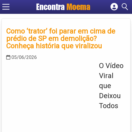
Encontra
Moema
Cadastrar empresa
Fazer login
Criar conta
Como ‘trator’ foi parar em cima de
prédio de SP em demolição?
Conheça história que viralizou
05/06/2026
O Vídeo
Viral
que
Deixou
Todos