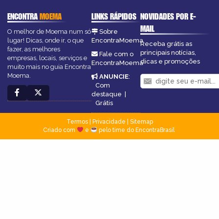
ENCONTRA
MOEMA
LINKS RÁPIDOS
NOVIDADES POR E-
MAIL
O melhor de Moema num só
Sobre
lugar! Dicas, onde ir, o que
EncontraMoema
Receba grátis as
fazer, as melhores
principais notícias,
Fale com o
empresas, locais, serviços e
dicas e promoções
EncontraMoema
muito mais no guia Encontra
Moema.
ANUNCIE
:
Com
destaque
|
Grátis
Termos
|
Privacidade
|
Sitemap
Criado com
e
pelo time do EncontraBrasil