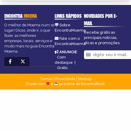
ENCONTRA
MOEMA
LINKS RÁPIDOS
NOVIDADES POR E-
MAIL
O melhor de Moema num só
Sobre
lugar! Dicas, onde ir, o que
EncontraMoema
Receba grátis as
fazer, as melhores
principais notícias,
Fale com o
empresas, locais, serviços e
dicas e promoções
EncontraMoema
muito mais no guia Encontra
Moema.
ANUNCIE
:
Com
destaque
|
Grátis
Termos
|
Privacidade
|
Sitemap
Criado com
e
pelo time do EncontraBrasil