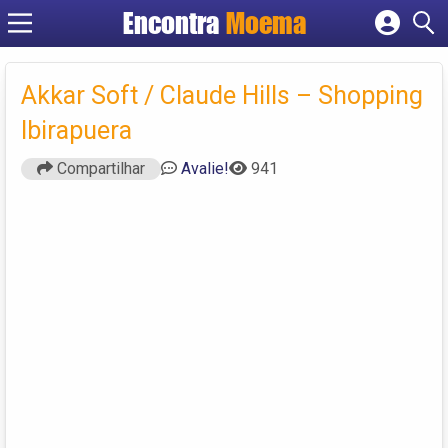
Encontra
Moema
Cadastrar empresa
Fazer login
Akkar Soft / Claude Hills – Shopping
Criar conta
Ibirapuera
Compartilhar
Avalie!
941