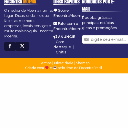
ENCONTRA
MOEMA
LINKS RÁPIDOS
NOVIDADES POR E-
MAIL
O melhor de Moema num só
Sobre
lugar! Dicas, onde ir, o que
EncontraMoema
Receba grátis as
fazer, as melhores
principais notícias,
Fale com o
empresas, locais, serviços e
dicas e promoções
EncontraMoema
muito mais no guia Encontra
Moema.
ANUNCIE
:
Com
destaque
|
Grátis
Termos
|
Privacidade
|
Sitemap
Criado com
e
pelo time do EncontraBrasil