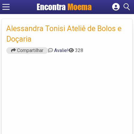
Encontra
Moema
Cadastrar empresa
Fazer login
Alessandra Tonisi Ateliê de Bolos e
Criar conta
Doçaria
Compartilhar
Avalie!
328