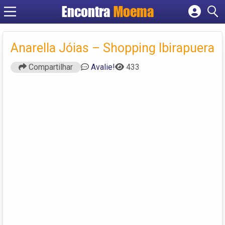
Encontra
Moema
Cadastrar empresa
Fazer login
Anarella Jóias – Shopping Ibirapuera
Criar conta
Compartilhar
Avalie!
433