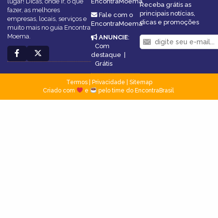
lugar! Dicas, onde ir, o que
EncontraMoema
Receba grátis as
fazer, as melhores
principais notícias,
Fale com o
empresas, locais, serviços e
dicas e promoções
EncontraMoema
muito mais no guia Encontra
Moema.
ANUNCIE
:
Com
destaque
|
Grátis
Termos
|
Privacidade
|
Sitemap
Criado com
e
pelo time do EncontraBrasil