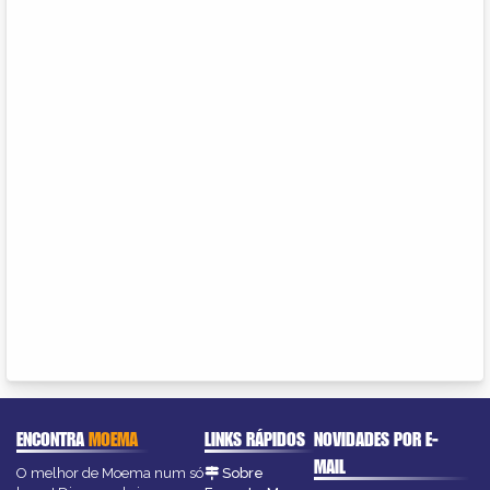
ENCONTRA
MOEMA
LINKS RÁPIDOS
NOVIDADES POR E-
MAIL
O melhor de Moema num só
Sobre