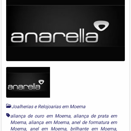
Joalherias e Relojoarias em Moema
aliança de ouro em Moema
,
aliança de prata em
Moema
,
aliança em Moema
,
anel de formatura em
Moema
,
anel em Moema
,
brilhante em Moema
,