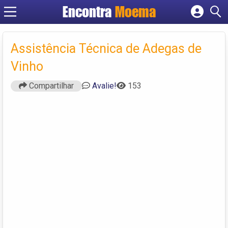
Encontra
Moema
Cadastrar empresa
Fazer login
Assistência Técnica de Adegas de
Criar conta
Vinho
Compartilhar
Avalie!
153