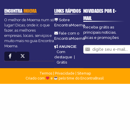
ENCONTRA
MOEMA
LINKS RÁPIDOS
NOVIDADES POR E-
MAIL
O melhor de Moema num só
Sobre
lugar! Dicas, onde ir, o que
EncontraMoema
Receba grátis as
fazer, as melhores
principais notícias,
Fale com o
empresas, locais, serviços e
dicas e promoções
EncontraMoema
muito mais no guia Encontra
Moema.
ANUNCIE
:
Com
destaque
|
Grátis
Termos
|
Privacidade
|
Sitemap
Criado com
e
pelo time do EncontraBrasil