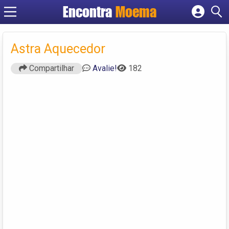
Encontra
Moema
Cadastrar empresa
Fazer login
Astra Aquecedor
Criar conta
Compartilhar
Avalie!
182