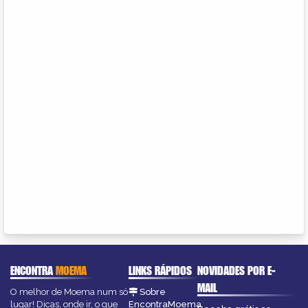
ENCONTRA
MOEMA
LINKS RÁPIDOS
NOVIDADES POR E-
MAIL
O melhor de Moema num só
Sobre
lugar! Dicas, onde ir, o que
EncontraMoema