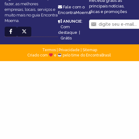
Receba grátis as
fazer, as melhores
principais notícias,
Fale com o
empresas, locais, serviços e
dicas e promoções
EncontraMoema
muito mais no guia Encontra
Moema.
ANUNCIE
:
Com
destaque
|
Grátis
Termos
|
Privacidade
|
Sitemap
Criado com
e
pelo time do EncontraBrasil