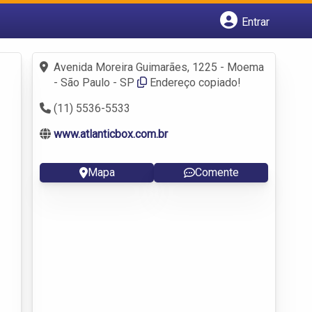
Entrar
Cadastrar empresa
Fazer login
Avenida Moreira Guimarães, 1225 - Moema
Criar conta
- São Paulo - SP
Endereço copiado!
(11) 5536-5533
www.atlanticbox.com.br
Mapa
Comente