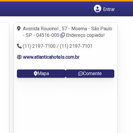
Entrar
Cadastrar empresa
Fazer login
Avenida Rouxinol , 57 - Moema - São Paulo
Criar conta
- SP - 04516-000
Endereço copiado!
(11) 2197-7100 / (11) 2197-7101
www.atlanticahotels.com.br
Mapa
Comente