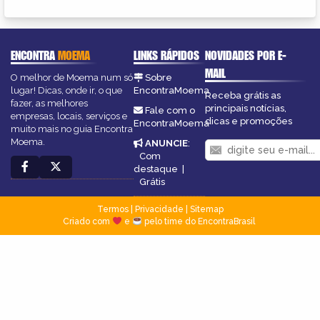
ENCONTRA
MOEMA
LINKS RÁPIDOS
NOVIDADES POR E-
MAIL
O melhor de Moema num só
Sobre
lugar! Dicas, onde ir, o que
EncontraMoema
Receba grátis as
fazer, as melhores
principais notícias,
Fale com o
empresas, locais, serviços e
dicas e promoções
EncontraMoema
muito mais no guia Encontra
Moema.
ANUNCIE
:
Com
destaque
|
Grátis
Termos
|
Privacidade
|
Sitemap
Criado com
e
pelo time do EncontraBrasil