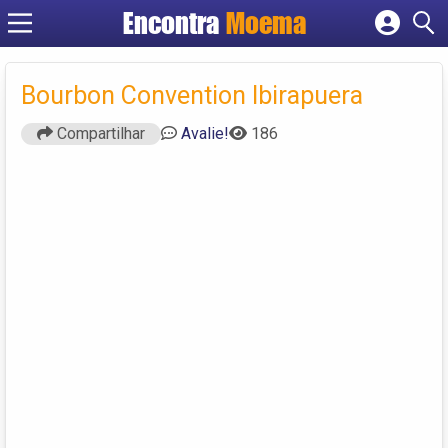
Encontra
Moema
Cadastrar empresa
Fazer login
Bourbon Convention Ibirapuera
Criar conta
Compartilhar
Avalie!
186