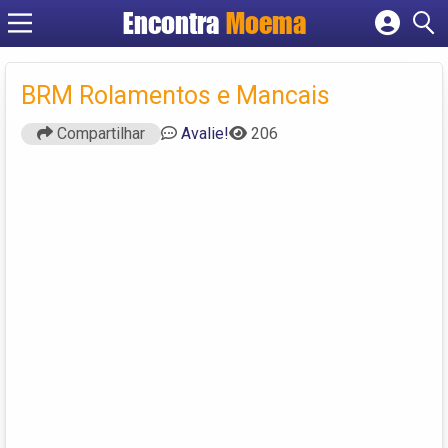
Encontra
Moema
Cadastrar empresa
Fazer login
BRM Rolamentos e Mancais
Criar conta
Compartilhar
Avalie!
206