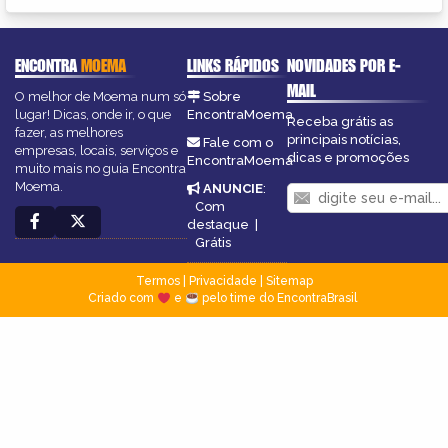
ENCONTRA
MOEMA
LINKS RÁPIDOS
NOVIDADES POR E-
MAIL
O melhor de Moema num só
Sobre
lugar! Dicas, onde ir, o que
EncontraMoema
Receba grátis as
fazer, as melhores
principais notícias,
Fale com o
empresas, locais, serviços e
dicas e promoções
EncontraMoema
muito mais no guia Encontra
Moema.
ANUNCIE
:
Com
destaque
|
Grátis
Termos
|
Privacidade
|
Sitemap
Criado com
e
pelo time do EncontraBrasil