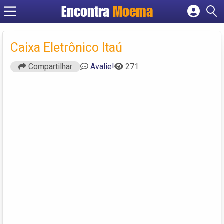
Encontra
Moema
Cadastrar empresa
Fazer login
Caixa Eletrônico Itaú
Criar conta
Compartilhar
Avalie!
271