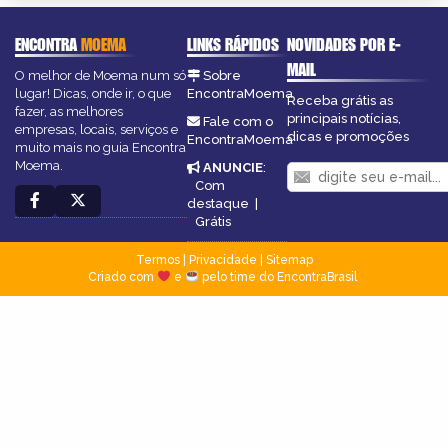
ENCONTRA
MOEMA
LINKS RÁPIDOS
NOVIDADES POR E-
MAIL
O melhor de Moema num só
Sobre
lugar! Dicas, onde ir, o que
EncontraMoema
Receba grátis as
fazer, as melhores
principais notícias,
Fale com o
empresas, locais, serviços e
dicas e promoções
EncontraMoema
muito mais no guia Encontra
Moema.
ANUNCIE
:
Com
destaque
|
Grátis
Termos
|
Privacidade
|
Sitemap
Criado com
e
pelo time do EncontraBrasil