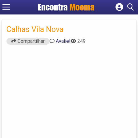
Encontra
Moema
Cadastrar empresa
Fazer login
Calhas Vila Nova
Criar conta
Compartilhar
Avalie!
249