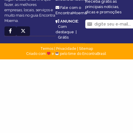
Receba grátis as
fazer, as melhores
principais notícias,
Fale com o
empresas, locais, serviços e
dicas e promoções
EncontraMoema
muito mais no guia Encontra
Moema.
ANUNCIE
:
Com
destaque
|
Grátis
Termos
|
Privacidade
|
Sitemap
Criado com
e
pelo time do EncontraBrasil