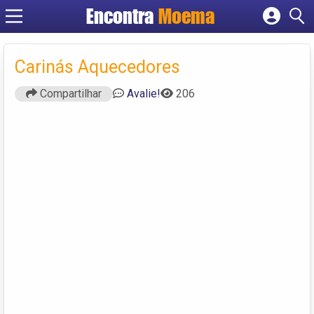
Encontra
Moema
Cadastrar empresa
Fazer login
Carinás Aquecedores
Criar conta
Compartilhar
Avalie!
206