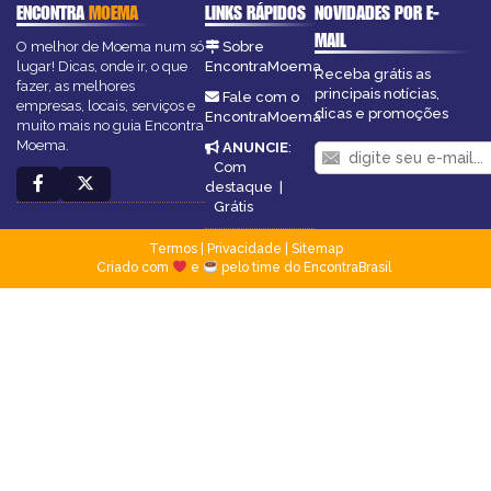
ENCONTRA
MOEMA
LINKS RÁPIDOS
NOVIDADES POR E-
MAIL
O melhor de Moema num só
Sobre
lugar! Dicas, onde ir, o que
EncontraMoema
Receba grátis as
fazer, as melhores
principais notícias,
Fale com o
empresas, locais, serviços e
dicas e promoções
EncontraMoema
muito mais no guia Encontra
Moema.
ANUNCIE
:
Com
destaque
|
Grátis
Termos
|
Privacidade
|
Sitemap
Criado com
e
pelo time do EncontraBrasil