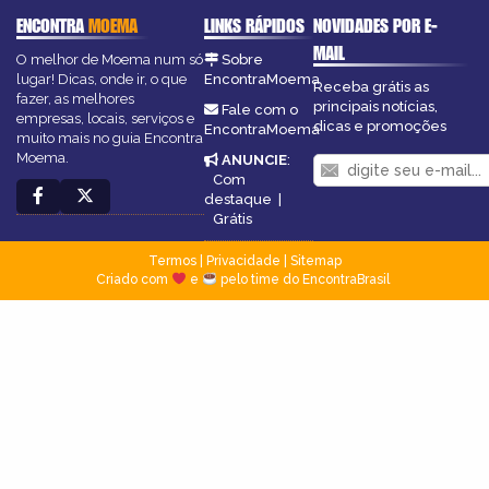
ENCONTRA
MOEMA
LINKS RÁPIDOS
NOVIDADES POR E-
MAIL
O melhor de Moema num só
Sobre
lugar! Dicas, onde ir, o que
EncontraMoema
Receba grátis as
fazer, as melhores
principais notícias,
Fale com o
empresas, locais, serviços e
dicas e promoções
EncontraMoema
muito mais no guia Encontra
Moema.
ANUNCIE
:
Com
destaque
|
Grátis
Termos
|
Privacidade
|
Sitemap
Criado com
e
pelo time do EncontraBrasil