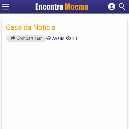
Encontra
Moema
Cadastrar empresa
Fazer login
Casa da Notícia
Criar conta
Compartilhar
Avalie!
211