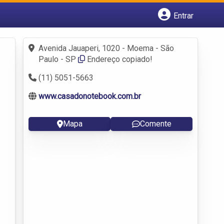
Entrar
Cadastrar empresa
Fazer login
Avenida Jauaperi, 1020 - Moema - São
Criar conta
Paulo - SP
Endereço copiado!
(11) 5051-5663
www.casadonotebook.com.br
Mapa
Comente