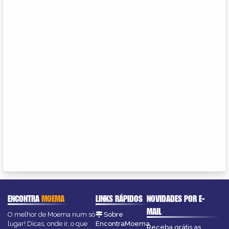
ENCONTRA
MOEMA
LINKS RÁPIDOS
NOVIDADES POR E-
MAIL
O melhor de Moema num só
Sobre
lugar! Dicas, onde ir, o que
EncontraMoema
Receba grátis as