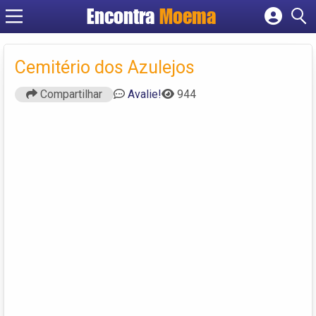
Encontra
Moema
Cadastrar empresa
Fazer login
Cemitério dos Azulejos
Criar conta
Compartilhar
Avalie!
944