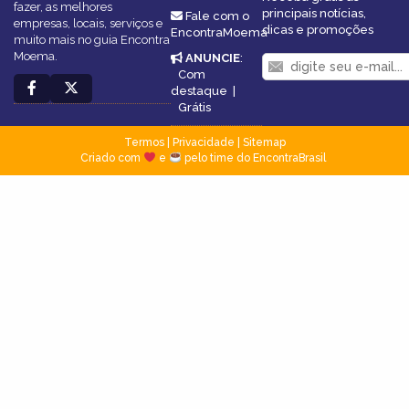
fazer, as melhores
principais notícias,
Fale com o
empresas, locais, serviços e
dicas e promoções
EncontraMoema
muito mais no guia Encontra
Moema.
ANUNCIE
:
Com
destaque
|
Grátis
Termos
|
Privacidade
|
Sitemap
Criado com
e
pelo time do EncontraBrasil