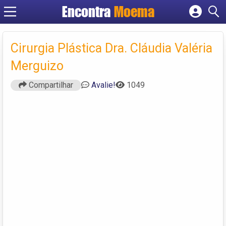
Encontra
Moema
Cadastrar empresa
Fazer login
Cirurgia Plástica Dra. Cláudia Valéria
Criar conta
Merguizo
Compartilhar
Avalie!
1049