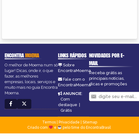
ENCONTRA
MOEMA
LINKS RÁPIDOS
NOVIDADES POR E-
MAIL
O melhor de Moema num só
Sobre
lugar! Dicas, onde ir, o que
EncontraMoema
Receba grátis as
fazer, as melhores
principais notícias,
Fale com o
empresas, locais, serviços e
dicas e promoções
EncontraMoema
muito mais no guia Encontra
Moema.
ANUNCIE
:
Com
destaque
|
Grátis
Termos
|
Privacidade
|
Sitemap
Criado com
e
pelo time do EncontraBrasil