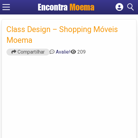
Encontra
Moema
Cadastrar empresa
Fazer login
Class Design – Shopping Móveis
Criar conta
Moema
Compartilhar
Avalie!
209