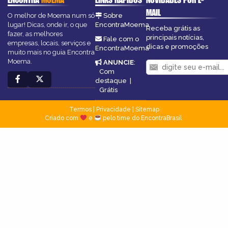
MAIL
O melhor de Moema num só
Sobre
lugar! Dicas, onde ir, o que
EncontraMoema
Receba grátis as
fazer, as melhores
principais notícias,
Fale com o
empresas, locais, serviços e
dicas e promoções
EncontraMoema
muito mais no guia Encontra
Moema.
ANUNCIE
:
Com
destaque
|
Grátis
Termos
|
Privacidade
|
Sitemap
Criado com
e
pelo time do EncontraBrasil