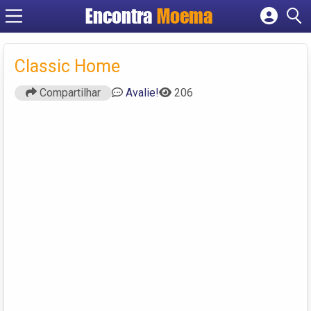
Encontra
Moema
Cadastrar empresa
Fazer login
Classic Home
Criar conta
Compartilhar
Avalie!
206