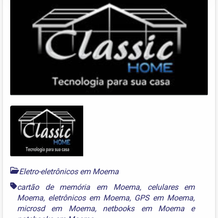
Eletro-eletrônicos em Moema
cartão de memória em Moema
,
celulares em
Moema
,
eletrônicos em Moema
,
GPS em Moema
,
microsd em Moema
,
netbooks em Moema
e