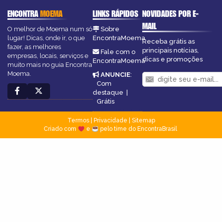
ENCONTRA
MOEMA
LINKS RÁPIDOS
NOVIDADES POR E-
MAIL
O melhor de Moema num só
Sobre
lugar! Dicas, onde ir, o que
EncontraMoema
Receba grátis as
fazer, as melhores
principais notícias,
Fale com o
empresas, locais, serviços e
dicas e promoções
EncontraMoema
muito mais no guia Encontra
Moema.
ANUNCIE
:
Com
destaque
|
Grátis
Termos
|
Privacidade
|
Sitemap
Criado com
e
pelo time do EncontraBrasil