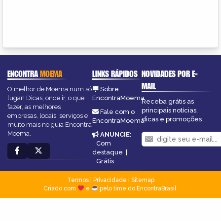
ENCONTRA
MOEMA
LINKS RÁPIDOS
NOVIDADES POR E-
MAIL
O melhor de Moema num só
Sobre
lugar! Dicas, onde ir, o que
EncontraMoema
Receba grátis as
fazer, as melhores
principais notícias,
Fale com o
empresas, locais, serviços e
dicas e promoções
EncontraMoema
muito mais no guia Encontra
Moema.
ANUNCIE
:
Com
destaque
|
Grátis
Termos
|
Privacidade
|
Sitemap
Criado com
e
pelo time do EncontraBrasil