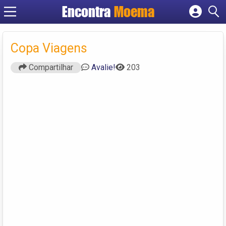
Encontra
Moema
Cadastrar empresa
Fazer login
Copa Viagens
Criar conta
Compartilhar
Avalie!
203