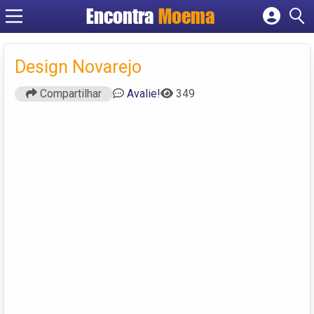
Encontra
Moema
Cadastrar empresa
Fazer login
Design Novarejo
Criar conta
Compartilhar
Avalie!
349