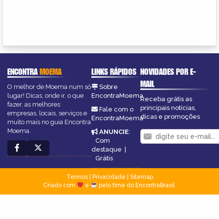
ENCONTRA
MOEMA
LINKS RÁPIDOS
NOVIDADES POR E-
MAIL
O melhor de Moema num só
Sobre
lugar! Dicas, onde ir, o que
EncontraMoema
Receba grátis as
fazer, as melhores
principais notícias,
Fale com o
empresas, locais, serviços e
dicas e promoções
EncontraMoema
muito mais no guia Encontra
Moema.
ANUNCIE
:
Com
destaque
|
Grátis
Termos
|
Privacidade
|
Sitemap
Criado com
e
pelo time do EncontraBrasil